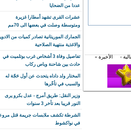
عددا من الضحايا
عشرات القرى تشهد أمطارا غزيرة
ومتوسطة وصلت في بعضها الى 70مم
الجمارك الموريتانية تصادر كميات من الادوية
والاغذية منتهية الصلاحية
تفاصيل وفاة 3 أشخاص غرب بوتلميت في
ة ›
الأخيرة »
حادث بين شاحنة وباص ركاب
المختار ولد داداه يتحدث عن أول حَجّة له
والسبب في تأخّرها
وزير النقل: طريق أمرج - عدل بكرو يرى
النور قريبا بعد تأخر 3 سنوات
الشرطة تكشف ملابسات جريمة قتل مروعة
في نواكشوط